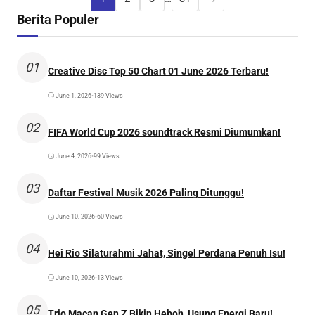
Berita Populer
01
Creative Disc Top 50 Chart 01 June 2026 Terbaru!
June 1, 2026
•
139 Views
02
FIFA World Cup 2026 soundtrack Resmi Diumumkan!
June 4, 2026
•
99 Views
03
Daftar Festival Musik 2026 Paling Ditunggu!
June 10, 2026
•
60 Views
04
Hei Rio Silaturahmi Jahat, Singel Perdana Penuh Isu!
June 10, 2026
•
13 Views
05
Trio Macan Gen Z Bikin Heboh, Usung Energi Baru!