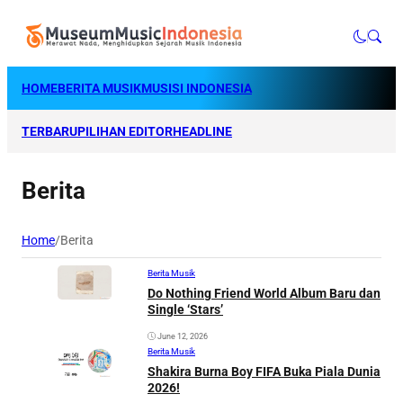
HOME
BERITA MUSIK
MUSISI INDONESIA
TERBARU
PILIHAN EDITOR
HEADLINE
Berita
Home
/
Berita
Berita Musik
Do Nothing Friend World Album Baru dan
Single ‘Stars’
June 12, 2026
Berita Musik
Shakira Burna Boy FIFA Buka Piala Dunia
2026!