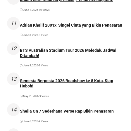
June 1, 2026
•
10 Views
11
Adrian Khalif 2001x, Singel Cinta yang Bikin Penasaran
June 3, 2026
•
9 Views
12
BTS Australian Stadium Tour 2026 Meledak, Jadwal
Ditambah!
June 8, 2026
•
9 Views
13
Semesta Berpesta 2026 Roadshow ke 8 Kota, Siap
Heboh!
May 31, 2026
•
9 Views
14
Sheila On 7 Sederhana Verse Rap Bikin Penasaran
June 6, 2026
•
9 Views