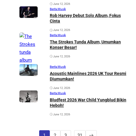
June 12, 2026
Berita Musik
Rob Harvey Debut Solo Album, Fokus
Cinta
June 12, 2026
Berita Musik
The Strokes Tunda Album, Umumkan
Konser Besar!
June 12, 2026
Berita Musik
Acoustic Mainlines 2026 UK Tour Resmi
Diumumkan!
June 12, 2026
Berita Musik
Bludfest 2026 War Child Yungblud Bikin
Heboh!
June 12, 2026
1
2
3
…
31