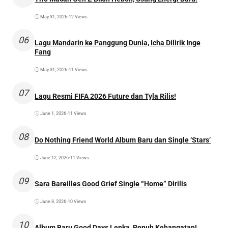
May 31, 2026
•
12 Views
06
Lagu Mandarin ke Panggung Dunia, Icha Dilirik Inge
Fang
May 31, 2026
•
11 Views
07
Lagu Resmi FIFA 2026 Future dan Tyla Rilis!
June 1, 2026
•
11 Views
08
Do Nothing Friend World Album Baru dan Single ‘Stars’
June 12, 2026
•
11 Views
09
Sara Bareilles Good Grief Single “Home” Dirilis
June 8, 2026
•
10 Views
10
Album Baru Good Days Lenka, Penuh Kehangatan!