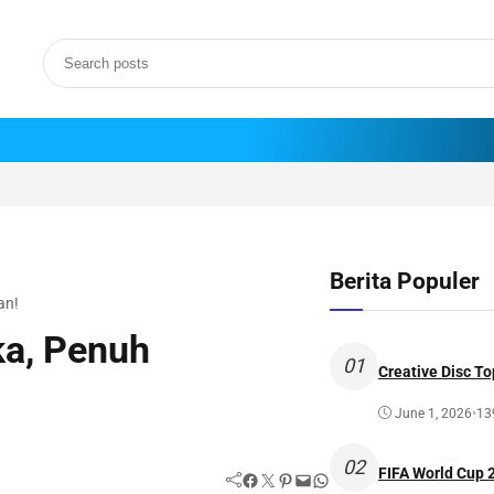
Berita Populer
an!
ka, Penuh
01
Creative Disc To
June 1, 2026
•
13
02
FIFA World Cup
Facebook
Twitter
Pinterest
Mail
WhatsApp