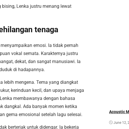
 bising, Lenka justru menang lewat
ehilangan tenaga
a menyampaikan emosi. Ia tidak pernah
uan vokal semata. Karakternya justru
 hangat, dekat, dan sangat manusiawi. Ia
 duduk di hadapannya.
rasa lebih mengena. Tema yang diangkat
yukur, kerinduan kecil, dan upaya menjaga
mun Lenka membawanya dengan bahasa
tidak dangkal. Ada banyak momen ketika
Acoustic 
kan gema emosional setelah lagu selesai.
June 12, 
ak berteriak untuk didengar. Ia bekerja