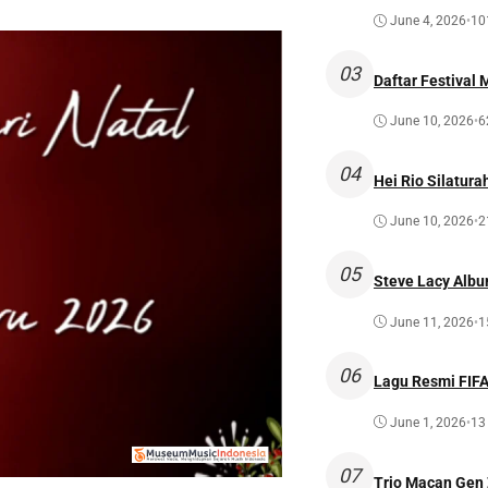
June 4, 2026
•
10
03
Daftar Festival 
June 10, 2026
•
6
04
Hei Rio Silatura
June 10, 2026
•
2
05
Steve Lacy Albu
June 11, 2026
•
1
06
Lagu Resmi FIFA 
June 1, 2026
•
13
07
Trio Macan Gen 