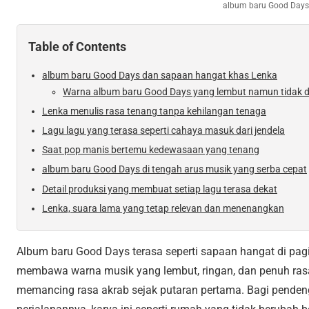
album baru Good Days
Table of Contents
album baru Good Days dan sapaan hangat khas Lenka
Warna album baru Good Days yang lembut namun tidak d
Lenka menulis rasa tenang tanpa kehilangan tenaga
Lagu lagu yang terasa seperti cahaya masuk dari jendela
Saat pop manis bertemu kedewasaan yang tenang
album baru Good Days di tengah arus musik yang serba cepat
Detail produksi yang membuat setiap lagu terasa dekat
Lenka, suara lama yang tetap relevan dan menenangkan
Album baru Good Days terasa seperti sapaan hangat di pagi
membawa warna musik yang lembut, ringan, dan penuh rasa
memancing rasa akrab sejak putaran pertama. Bagi penden