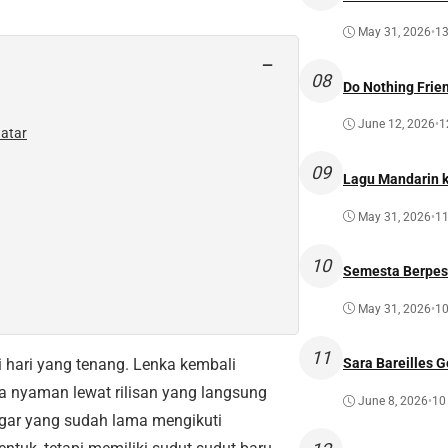
May 31, 2026
•
13
−
08
Do Nothing Frien
June 12, 2026
•
1
atar
09
Lagu Mandarin ke
May 31, 2026
•
11
10
Semesta Berpest
May 31, 2026
•
10
11
 hari yang tenang. Lenka kembali
Sara Bareilles G
 nyaman lewat rilisan yang langsung
June 8, 2026
•
10
gar yang sudah lama mengikuti