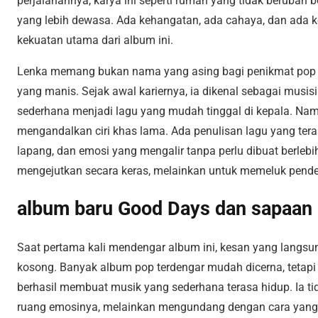
perjalanannya, karya ini seperti rumah yang tidak berubah b
yang lebih dewasa. Ada kehangatan, ada cahaya, dan ada 
kekuatan utama dari album ini.
Lenka memang bukan nama yang asing bagi penikmat pop al
yang manis. Sejak awal kariernya, ia dikenal sebagai mus
sederhana menjadi lagu yang mudah tinggal di kepala. Namun 
mengandalkan ciri khas lama. Ada penulisan lagu yang teras
lapang, dan emosi yang mengalir tanpa perlu dibuat berleb
mengejutkan secara keras, melainkan untuk memeluk pende
album baru Good Days dan sapaan 
Saat pertama kali mendengar album ini, kesan yang langsu
kosong. Banyak album pop terdengar mudah dicerna, tetapi 
berhasil membuat musik yang sederhana terasa hidup. Ia 
ruang emosinya, melainkan mengundang dengan cara yang ha