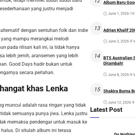
entuk, tetapi memiliki sudut sudut baru
12
Album Baru Goo
kesederhanaan yang justru menjadi
June 1, 2026
•
10
13
ternatif dengan sentuhan folk dan indie
Adrian Khalif 20
isi yang mampu merangkai melodi
June 3, 2026
•
9 
pada rilisan kali ini, ia tidak hanya
a lebih jernih, aransemen yang lebih
14
BTS Australian 
Ditambah!
ihan. Good Days hadir bukan untuk
ngarnya secara perlahan.
June 8, 2026
•
9 
hangat khas Lenka
15
Shakira Burna B
June 12, 2026
•
9
ng muncul adalah rasa ringan yang tidak
Latest Post
tidak semuanya punya jiwa. Lenka justru
tidak memaksa pendengar untuk masuk ke
lus. Di situlah album ini terasa
Do Nothing