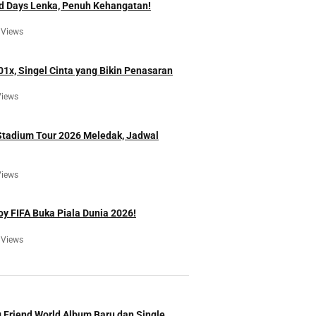
d Days Lenka, Penuh Kehangatan!
 Views
01x, Singel Cinta yang Bikin Penasaran
Views
Stadium Tour 2026 Meledak, Jadwal
Views
oy FIFA Buka Piala Dunia 2026!
 Views
 Friend World Album Baru dan Single