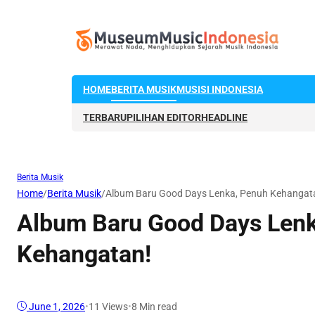
HOME
BERITA MUSIK
MUSISI INDONESIA
TERBARU
PILIHAN EDITOR
HEADLINE
Berita Musik
Home
/
Berita Musik
/
Album Baru Good Days Lenka, Penuh Kehangat
Album Baru Good Days Len
Kehangatan!
June 1, 2026
•
11
Views
•
8 Min read