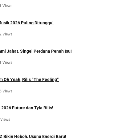
1 Views
Musik 2026 Paling Ditunggu!
2 Views
hmi Jahat, Singel Perdana Penuh Isu!
1 Views
m Oh Yeah, Rilis “The Feeling”
5 Views
2026 Future dan Tyla Rilis!
 Views
Z Bikin Heboh, Usung Energi Baru!