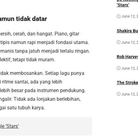
‘Stars’
June 12, 
mun tidak datar
Shakira Bu
sih, cerah, dan hangat. Piano, gitar
g tipis namun rapi menjadi fondasi utama.
June 12, 
anis tanpa jatuh menjadi terlalu ringan.
Rob Harvey
ektif, tetapi tidak muram.
June 12, 
tidak membosankan. Setiap lagu punya
ritme santai, ada yang lebih
The Strok
lebih besar pada instrumen pendukung.
June 12, 
ir. Tidak ada lonjakan berlebihan,
ai satu tubuh karya.
e ‘Stars’