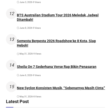
June 3, 2026
•
9 Views
12
BTS Australian Stadium Tour 2026 Meledak, Jadwal
Ditambah!
June 8, 2026
•
9 Views
13
Semesta Berpesta 2026 Roadshow ke 8 Kota, Siap
Heboh!
May 31, 2026
•
9 Views
14
Sheila On 7 Sederhana Verse Rap Bikin Penasaran
June 6, 2026
•
9 Views
15
New Syclon Konsisten Musik, “Sebenarnya Masih Cinta”
May 31, 2026
•
8 Views
Latest Post