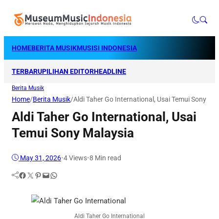
HOME
BERITA MUSIK
MUSISI INDONESIA
TERBARU
PILIHAN EDITOR
HEADLINE
Berita Musik
Home
/
Berita Musik
/
Aldi Taher Go International, Usai Temui Sony Ma
Aldi Taher Go International, Usai
Temui Sony Malaysia
May 31, 2026
•
4
Views
•
8 Min read
Facebook
Twitter
Pinterest
Mail
WhatsApp
Aldi Taher Go International