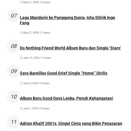
May 31, 2026
•
12 Views
07
Lagu Mandarin ke Panggung Dunia, Icha Dilirik Inge
Fang
May 31, 2026
•
11 Views
08
Do Nothing Friend World Album Baru dan Single ‘Stars’
June 12, 2026
•
11 Views
09
Sara Bareilles Good Grief Single “Home” Dirilis
June 8, 2026
•
10 Views
10
Album Baru Good Days Lenka, Penuh Kehangatan!
June 1, 2026
•
10 Views
11
Adrian Khalif 2001x, Singel Cinta yang Bikin Penasaran