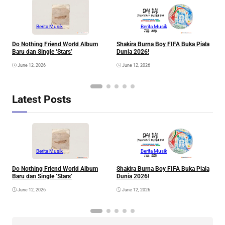
Berita Musik
Berita Musik
Do Nothing Friend World Album
Shakira Burna Boy FIFA Buka Piala
R
Baru dan Single ‘Stars’
Dunia 2026!
F
June 12, 2026
June 12, 2026
Latest Posts
Berita Musik
Berita Musik
Do Nothing Friend World Album
Shakira Burna Boy FIFA Buka Piala
R
Baru dan Single ‘Stars’
Dunia 2026!
F
June 12, 2026
June 12, 2026