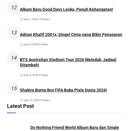
12
Album Baru Good Days Lenka, Penuh Kehangatan!
June 1, 2026
•
10 Views
13
Adrian Khalif 2001x, Singel Cinta yang Bikin Penasaran
June 3, 2026
•
9 Views
14
BTS Australian Stadium Tour 2026 Meledak, Jadwal
Ditambah!
June 8, 2026
•
9 Views
15
Shakira Burna Boy FIFA Buka Piala Dunia 2026!
June 12, 2026
•
9 Views
Latest Post
Do Nothing Friend World Album Baru dan Single