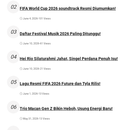
02
FIFA World Cup 2026 soundtrack Resmi Diumumkan!
June 4, 2026
•
101 Views
03
Daftar Festival Musik 2026 Paling Ditunggu!
June 10, 2026
•
61 Views
04
Hei Rio Silaturahmi Jahat, Singel Perdana Penuh Isu!
June 10, 2026
•
21 Views
05
Lagu Resmi FIFA 2026 Future dan Tyla Rilis!
June 1, 2026
•
13 Views
06
Trio Macan Gen Z Bikin Heboh, Usung Energi Baru!
May 31, 2026
•
13 Views