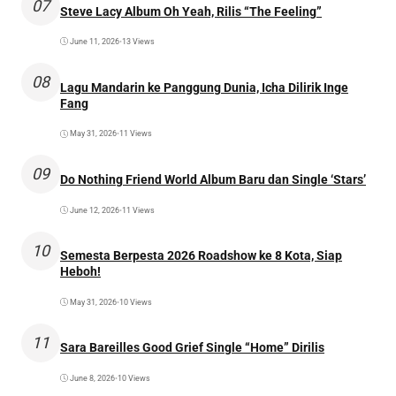
07
Steve Lacy Album Oh Yeah, Rilis “The Feeling”
June 11, 2026
•
13 Views
08
Lagu Mandarin ke Panggung Dunia, Icha Dilirik Inge
Fang
May 31, 2026
•
11 Views
09
Do Nothing Friend World Album Baru dan Single ‘Stars’
June 12, 2026
•
11 Views
10
Semesta Berpesta 2026 Roadshow ke 8 Kota, Siap
Heboh!
May 31, 2026
•
10 Views
11
Sara Bareilles Good Grief Single “Home” Dirilis
June 8, 2026
•
10 Views