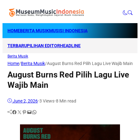
HOME
BERITA MUSIK
MUSISI INDONESIA
TERBARU
PILIHAN EDITOR
HEADLINE
Berita Musik
Home
/
Berita Musik
/
August Burns Red Pilih Lagu Live Wajib Main
August Burns Red Pilih Lagu Live
Wajib Main
June 2, 2026
•
3
Views
•
8 Min read
Facebook
Twitter
Pinterest
Mail
WhatsApp