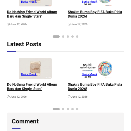
Berita Musik
Berita Musik
Do Nothing Friend World Album
Shakira Burna Boy FIFA Buka Piala
R
Baru dan Single ‘Stars’
Dunia 2026!
F
June 12, 2026
June 12, 2026
Latest Posts
Berita Musik
Berita Musik
Do Nothing Friend World Album
Shakira Burna Boy FIFA Buka Piala
R
Baru dan Single ‘Stars’
Dunia 2026!
F
June 12, 2026
June 12, 2026
Comment