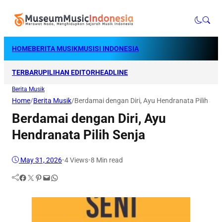
HOME
BERITA MUSIK
MUSISI INDONESIA
TERBARU
PILIHAN EDITOR
HEADLINE
Berita Musik
Home
/
Berita Musik
/
Berdamai dengan Diri, Ayu Hendranata Pilih Sen
Berdamai dengan Diri, Ayu
Hendranata Pilih Senja
May 31, 2026
•
4
Views
•
8 Min read
Facebook
Twitter
Pinterest
Mail
WhatsApp