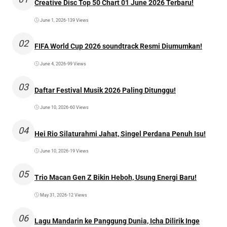
Creative Disc Top 50 Chart 01 June 2026 Terbaru!
June 1, 2026
•
139 Views
02
FIFA World Cup 2026 soundtrack Resmi Diumumkan!
June 4, 2026
•
99 Views
03
Daftar Festival Musik 2026 Paling Ditunggu!
June 10, 2026
•
60 Views
04
Hei Rio Silaturahmi Jahat, Singel Perdana Penuh Isu!
June 10, 2026
•
19 Views
05
Trio Macan Gen Z Bikin Heboh, Usung Energi Baru!
May 31, 2026
•
12 Views
06
Lagu Mandarin ke Panggung Dunia, Icha Dilirik Inge