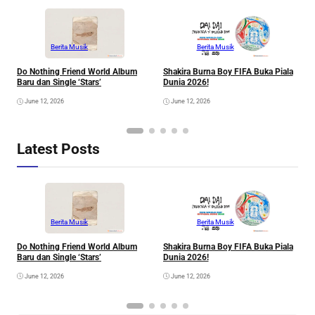
Berita Musik
Berita Musik
Do Nothing Friend World Album
Shakira Burna Boy FIFA Buka Piala
R
Baru dan Single ‘Stars’
Dunia 2026!
F
June 12, 2026
June 12, 2026
Latest Posts
Berita Musik
Berita Musik
Do Nothing Friend World Album
Shakira Burna Boy FIFA Buka Piala
R
Baru dan Single ‘Stars’
Dunia 2026!
F
June 12, 2026
June 12, 2026