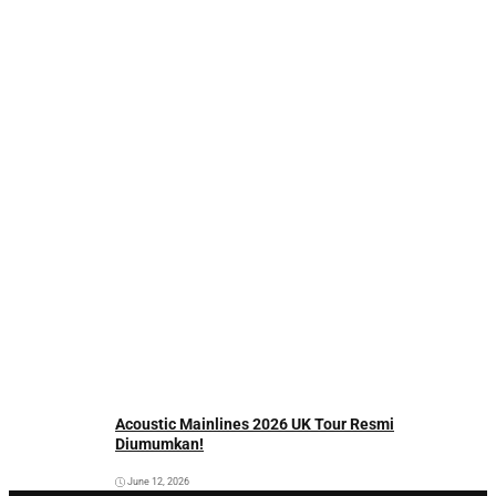
Acoustic Mainlines 2026 UK Tour Resmi
Diumumkan!
June 12, 2026