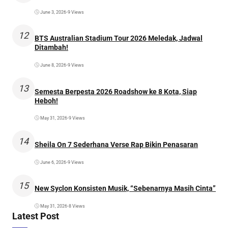
June 3, 2026
•
9 Views
12
BTS Australian Stadium Tour 2026 Meledak, Jadwal
Ditambah!
June 8, 2026
•
9 Views
13
Semesta Berpesta 2026 Roadshow ke 8 Kota, Siap
Heboh!
May 31, 2026
•
9 Views
14
Sheila On 7 Sederhana Verse Rap Bikin Penasaran
June 6, 2026
•
9 Views
15
New Syclon Konsisten Musik, “Sebenarnya Masih Cinta”
May 31, 2026
•
8 Views
Latest Post