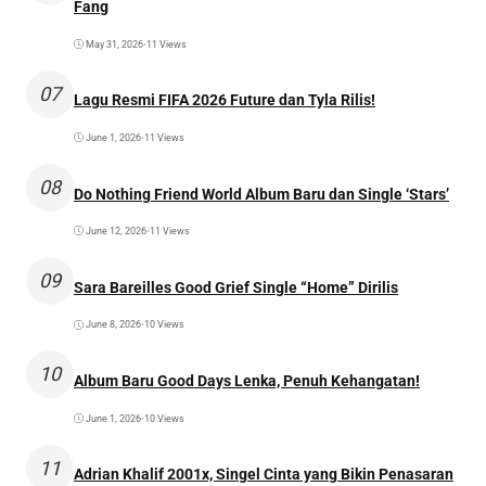
Fang
May 31, 2026
•
11 Views
07
Lagu Resmi FIFA 2026 Future dan Tyla Rilis!
June 1, 2026
•
11 Views
08
Do Nothing Friend World Album Baru dan Single ‘Stars’
June 12, 2026
•
11 Views
09
Sara Bareilles Good Grief Single “Home” Dirilis
June 8, 2026
•
10 Views
10
Album Baru Good Days Lenka, Penuh Kehangatan!
June 1, 2026
•
10 Views
11
Adrian Khalif 2001x, Singel Cinta yang Bikin Penasaran