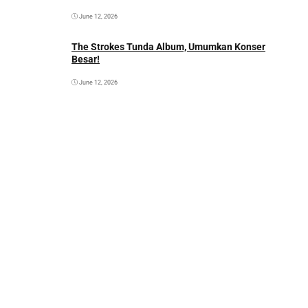
June 12, 2026
The Strokes Tunda Album, Umumkan Konser
Besar!
June 12, 2026