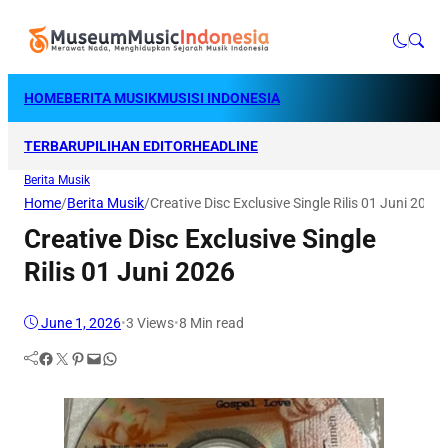
HOME
BERITA MUSIK
MUSISI INDONESIA
TERBARU
PILIHAN EDITOR
HEADLINE
Berita Musik
Home
/
Berita Musik
/
Creative Disc Exclusive Single Rilis 01 Juni 2026
Creative Disc Exclusive Single
Rilis 01 Juni 2026
June 1, 2026
•
3
Views
•
8 Min read
Facebook
Twitter
Pinterest
Mail
WhatsApp