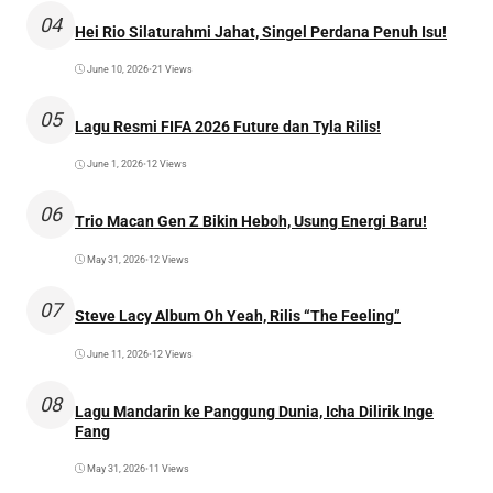
04
Hei Rio Silaturahmi Jahat, Singel Perdana Penuh Isu!
June 10, 2026
•
21 Views
05
Lagu Resmi FIFA 2026 Future dan Tyla Rilis!
June 1, 2026
•
12 Views
06
Trio Macan Gen Z Bikin Heboh, Usung Energi Baru!
May 31, 2026
•
12 Views
07
Steve Lacy Album Oh Yeah, Rilis “The Feeling”
June 11, 2026
•
12 Views
08
Lagu Mandarin ke Panggung Dunia, Icha Dilirik Inge
Fang
May 31, 2026
•
11 Views