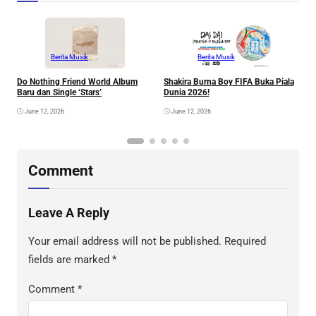
Berita Musik
Berita Musik
Do Nothing Friend World Album
Shakira Burna Boy FIFA Buka Piala
R
Baru dan Single ‘Stars’
Dunia 2026!
F
June 12, 2026
June 12, 2026
Comment
Leave A Reply
Your email address will not be published.
Required
fields are marked
*
Comment
*