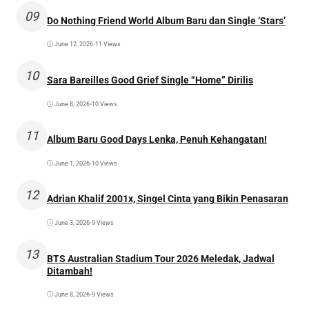
09
Do Nothing Friend World Album Baru dan Single ‘Stars’
June 12, 2026
•
11 Views
10
Sara Bareilles Good Grief Single “Home” Dirilis
June 8, 2026
•
10 Views
11
Album Baru Good Days Lenka, Penuh Kehangatan!
June 1, 2026
•
10 Views
12
Adrian Khalif 2001x, Singel Cinta yang Bikin Penasaran
June 3, 2026
•
9 Views
13
BTS Australian Stadium Tour 2026 Meledak, Jadwal
Ditambah!
June 8, 2026
•
9 Views