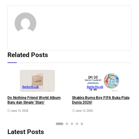
Related Posts
Berita Musik
Berita Musik
Do Nothing Friend World Album
Shakira Burna Boy FIFA Buka Piala
R
Baru dan Single ‘Stars’
Dunia 2026!
F
June 12, 2026
June 12, 2026
Latest Posts