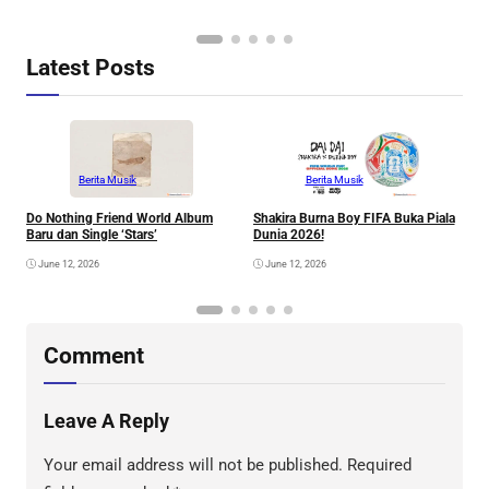
Latest Posts
Berita Musik
Berita Musik
Do Nothing Friend World Album
Shakira Burna Boy FIFA Buka Piala
R
Baru dan Single ‘Stars’
Dunia 2026!
F
June 12, 2026
June 12, 2026
Comment
Leave A Reply
Your email address will not be published.
Required