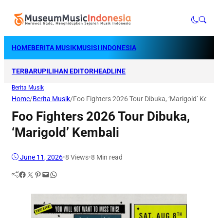
HOME
BERITA MUSIK
MUSISI INDONESIA
TERBARU
PILIHAN EDITOR
HEADLINE
Berita Musik
Home
/
Berita Musik
/
Foo Fighters 2026 Tour Dibuka, ‘Marigold’ Kemba
Foo Fighters 2026 Tour Dibuka,
‘Marigold’ Kembali
June 11, 2026
•
8
Views
•
8 Min read
Facebook
Twitter
Pinterest
Mail
WhatsApp