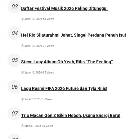
03
Daftar Festival Musik 2026 Paling Ditunggu!
June 10, 2026
•
63 Views
04
Hei Rio Silaturahmi Jahat, Singel Perdana Penuh Isu!
June 10, 2026
•
21 Views
05
Steve Lacy Album Oh Yeah, Rilis “The Feeling”
June 11, 2026
•
15 Views
06
Lagu Resmi FIFA 2026 Future dan Tyla Rilis!
June 1, 2026
•
13 Views
07
Trio Macan Gen Z Bikin Heboh, Usung Energi Baru!
May 31, 2026
•
13 Views