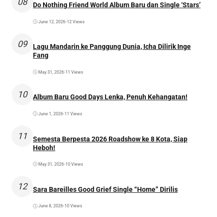
08
Do Nothing Friend World Album Baru dan Single ‘Stars’
June 12, 2026
•
12 Views
09
Lagu Mandarin ke Panggung Dunia, Icha Dilirik Inge
Fang
May 31, 2026
•
11 Views
10
Album Baru Good Days Lenka, Penuh Kehangatan!
June 1, 2026
•
11 Views
11
Semesta Berpesta 2026 Roadshow ke 8 Kota, Siap
Heboh!
May 31, 2026
•
10 Views
12
Sara Bareilles Good Grief Single “Home” Dirilis
June 8, 2026
•
10 Views