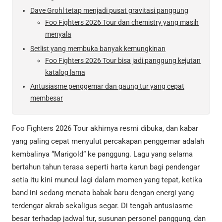
Dave Grohl tetap menjadi pusat gravitasi panggung
Foo Fighters 2026 Tour dan chemistry yang masih
menyala
Setlist yang membuka banyak kemungkinan
Foo Fighters 2026 Tour bisa jadi panggung kejutan
katalog lama
Antusiasme penggemar dan gaung tur yang cepat
membesar
Foo Fighters 2026 Tour akhirnya resmi dibuka, dan kabar
yang paling cepat menyulut percakapan penggemar adalah
kembalinya “Marigold” ke panggung. Lagu yang selama
bertahun tahun terasa seperti harta karun bagi pendengar
setia itu kini muncul lagi dalam momen yang tepat, ketika
band ini sedang menata babak baru dengan energi yang
terdengar akrab sekaligus segar. Di tengah antusiasme
besar terhadap jadwal tur, susunan personel panggung, dan