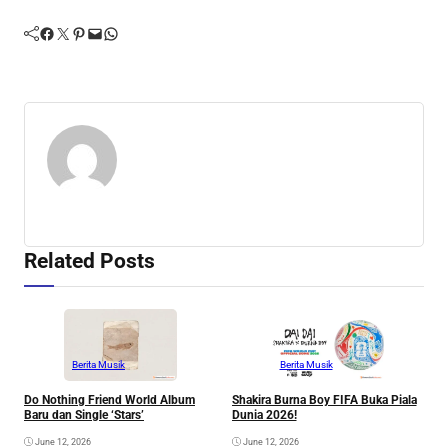
Facebook
Twitter
Pinterest
Mail
WhatsApp
Related Posts
Berita Musik
Berita Musik
Do Nothing Friend World Album
Shakira Burna Boy FIFA Buka Piala
R
Baru dan Single ‘Stars’
Dunia 2026!
F
June 12, 2026
June 12, 2026