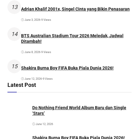
13
Adrian Khalif 2001x, Singel Cinta yang Bikin Penasaran
June 3, 2026
•
9 Views
14
BTS Australian Stadium Tour 2026 Meledak, Jadwal
Ditambah!
June 8, 2026
•
9 Views
15
Shakira Burna Boy FIFA Buka Piala Dunia 2026!
June 12, 2026
•
9 Views
Latest Post
Do Nothing Friend World Album Baru dan Single
‘Stars’
June 12, 2026
Shakira Burna Boy FIFA Buka Piala Dunia 2026!