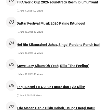
02
FIFA World Cup 2026 soundtrack Resmi Diumumkan!
June 4, 2026
•
102 Views
03
Daftar Festival Musik 2026 Paling Ditunggu!
June 10, 2026
•
63 Views
04
Hei Rio Silaturahmi Jahat, Singel Perdana Penuh Isu!
June 10, 2026
•
22 Views
05
Steve Lacy Album Oh Yeah, Rilis “The Feeling”
June 11, 2026
•
19 Views
06
Lagu Resmi FIFA 2026 Future dan Tyla Rilis!
June 1, 2026
•
13 Views
07
Trio Macan Gen Z Bikin Heboh, Usung Energi Baru!