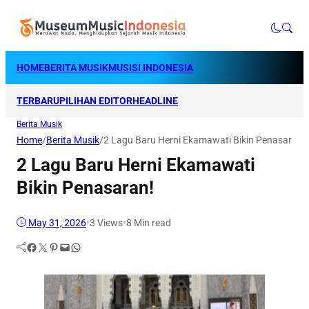
HOME
BERITA MUSIK
MUSISI INDONESIA
TERBARU
PILIHAN EDITOR
HEADLINE
Berita Musik
Home
/
Berita Musik
/
2 Lagu Baru Herni Ekamawati Bikin Penasaran!
2 Lagu Baru Herni Ekamawati
Bikin Penasaran!
May 31, 2026
•
3
Views
•
8 Min read
Facebook
Twitter
Pinterest
Mail
WhatsApp