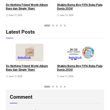
Do Nothing Friend World Album
Shakira Burna Boy FIFA Buka Piala
R
Baru dan Single ‘Stars’
Dunia 2026!
F
June 12, 2026
June 12, 2026
Latest Posts
Berita Musik
Berita Musik
Do Nothing Friend World Album
Shakira Burna Boy FIFA Buka Piala
R
Baru dan Single ‘Stars’
Dunia 2026!
F
June 12, 2026
June 12, 2026
Comment