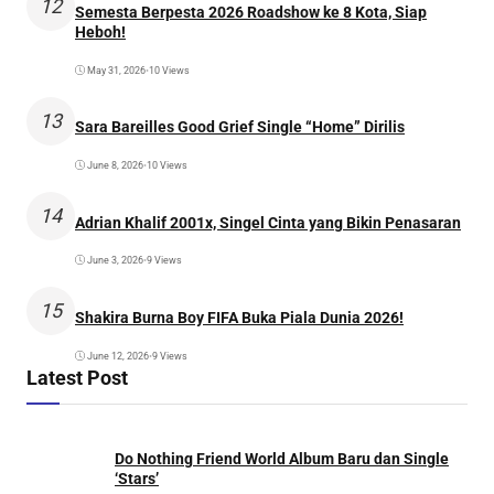
12
Semesta Berpesta 2026 Roadshow ke 8 Kota, Siap
Heboh!
May 31, 2026
•
10 Views
13
Sara Bareilles Good Grief Single “Home” Dirilis
June 8, 2026
•
10 Views
14
Adrian Khalif 2001x, Singel Cinta yang Bikin Penasaran
June 3, 2026
•
9 Views
15
Shakira Burna Boy FIFA Buka Piala Dunia 2026!
June 12, 2026
•
9 Views
Latest Post
Do Nothing Friend World Album Baru dan Single
‘Stars’