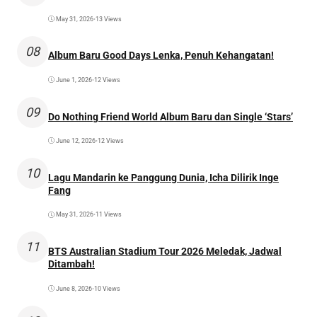
May 31, 2026
•
13 Views
08
Album Baru Good Days Lenka, Penuh Kehangatan!
June 1, 2026
•
12 Views
09
Do Nothing Friend World Album Baru dan Single ‘Stars’
June 12, 2026
•
12 Views
10
Lagu Mandarin ke Panggung Dunia, Icha Dilirik Inge
Fang
May 31, 2026
•
11 Views
11
BTS Australian Stadium Tour 2026 Meledak, Jadwal
Ditambah!
June 8, 2026
•
10 Views