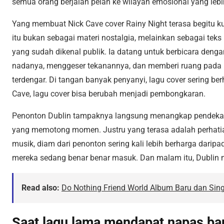
semua orang berjalan pelan ke wilayah emosional yang leb
Yang membuat Nick Cave cover Rainy Night terasa begitu 
itu bukan sebagai materi nostalgia, melainkan sebagai teks 
yang sudah dikenal publik. Ia datang untuk berbicara denga
nadanya, menggeser tekanannya, dan memberi ruang pada k
terdengar. Di tangan banyak penyanyi, lagu cover sering be
Cave, lagu cover bisa berubah menjadi pembongkaran.
Penonton Dublin tampaknya langsung menangkap pendekata
yang memotong momen. Justru yang terasa adalah perhati
musik, diam dari penonton sering kali lebih berharga darip
mereka sedang benar benar masuk. Dan malam itu, Dublin
Read also:
Do Nothing Friend World Album Baru dan Singl
Saat lagu lama mendapat napas ba