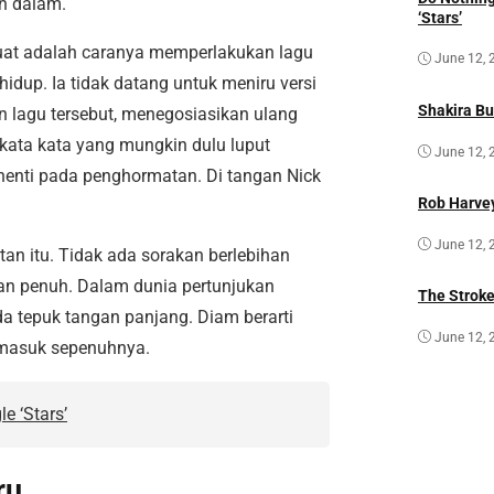
ih dalam.
‘Stars’
kuat adalah caranya memperlakukan lagu
June 12, 
hidup. Ia tidak datang untuk meniru versi
Shakira Bu
n lagu tersebut, menegosiasikan ulang
ata kata yang mungkin dulu luput
June 12, 
rhenti pada penghormatan. Di tangan Nick
Rob Harvey
June 12, 
n itu. Tidak ada sorakan berlebihan
an penuh. Dalam dunia pertunjukan
The Strok
ada tepuk tangan panjang. Diam berarti
June 12, 
 masuk sepenuhnya.
e ‘Stars’
ru