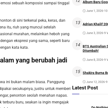
12
Album Baru Goo
 emosi sebuah komposisi sampai tinggal
June 1, 2026
•
10
ton di sini terkenal peka, keras, dan
13
Adrian Khalif 20
na itu, riuh yang muncul setelah
June 3, 2026
•
9 
nsasional murahan, melainkan heboh yang
ue dengan ekspresi yang sama, seperti baru
14
BTS Australian 
dengan kata kata.
Ditambah!
alam yang berubah jadi
June 8, 2026
•
9 
15
Shakira Burna B
hwa ini bukan malam biasa. Panggung
June 12, 2026
•
9
Latest Post
dipakai secukupnya, justru untuk memberi
rdengar, penonton seolah menahan napas.
 terburu buru, seakan ia ingin mengajak
Do Nothing