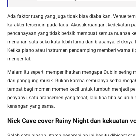
Ada faktor ruang yang juga tidak bisa diabaikan. Venue t
karakter tersendiri pada lagu. Akustik ruangan, kedekatan
pencahayaan yang tidak berisik membuat semua nuansa keci
menahan satu suku kata lebih lama dari biasanya, efeknya 
Ketika piano atau instrumen pendamping memberi warna tipi
mengental.
Malam itu seperti memperlihatkan mengapa Dublin sering me
dari panggung musik. Bukan karena semuanya serba megah,
tempat bagi momen momen kecil untuk tumbuh menjadi pe
penyanyi, satu aransemen yang tepat, lalu tiba tiba selu
kenangan yang sama.
Nick Cave cover Rainy Night dan kekuatan vok
Salah satu alasan utama penampilan ini begitu dibicarakan t