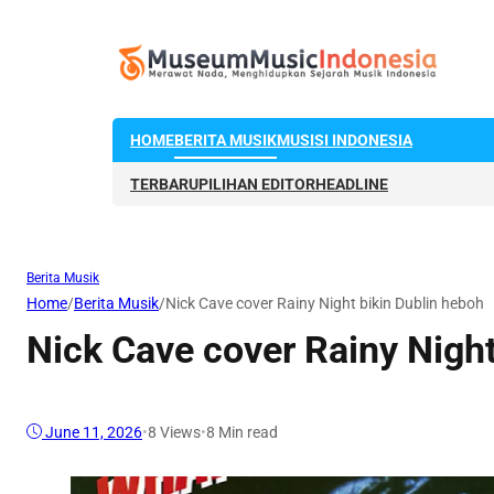
HOME
BERITA MUSIK
MUSISI INDONESIA
TERBARU
PILIHAN EDITOR
HEADLINE
Berita Musik
Home
/
Berita Musik
/
Nick Cave cover Rainy Night bikin Dublin heboh
Nick Cave cover Rainy Night
June 11, 2026
•
8
Views
•
8 Min read