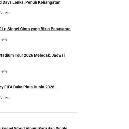
d Days Lenka, Penuh Kehangatan!
 Views
01x, Singel Cinta yang Bikin Penasaran
Views
Stadium Tour 2026 Meledak, Jadwal
Views
oy FIFA Buka Piala Dunia 2026!
 Views
 Friend World Album Baru dan Single