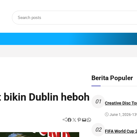
Berita Populer
 bikin Dublin heboh
01
Creative Disc To
June 1, 2026
•
13
Facebook
Twitter
Pinterest
Mail
WhatsApp
02
FIFA World Cup