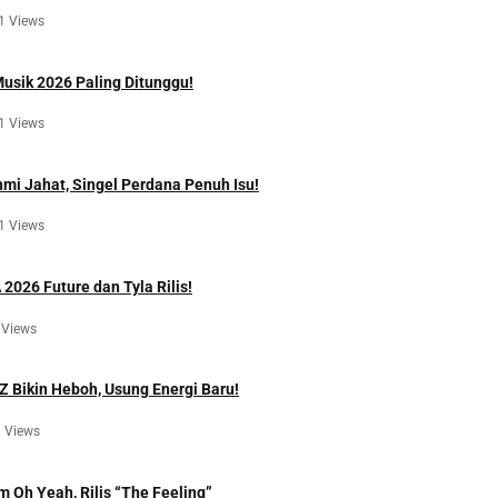
1 Views
Musik 2026 Paling Ditunggu!
1 Views
hmi Jahat, Singel Perdana Penuh Isu!
1 Views
2026 Future dan Tyla Rilis!
 Views
Z Bikin Heboh, Usung Energi Baru!
 Views
m Oh Yeah, Rilis “The Feeling”