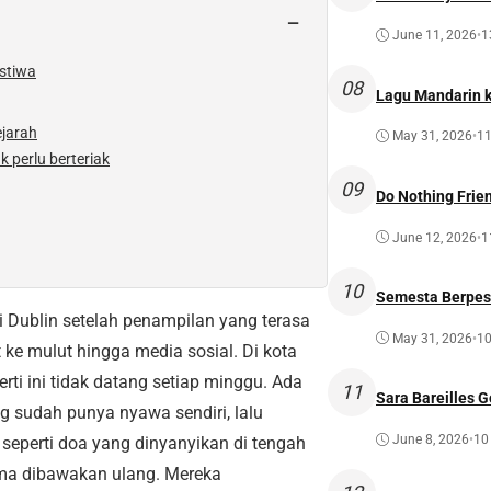
−
June 11, 2026
•
1
istiwa
08
Lagu Mandarin ke
ejarah
May 31, 2026
•
11
 perlu berteriak
09
Do Nothing Frien
June 12, 2026
•
1
g
10
Semesta Berpest
i Dublin setelah penampilan yang terasa
May 31, 2026
•
10
t ke mulut hingga media sosial. Di kota
ti ini tidak datang setiap minggu. Ada
11
Sara Bareilles G
g sudah punya nyawa sendiri, lalu
June 8, 2026
•
10
eperti doa yang dinyanyikan di tengah
ma dibawakan ulang. Mereka