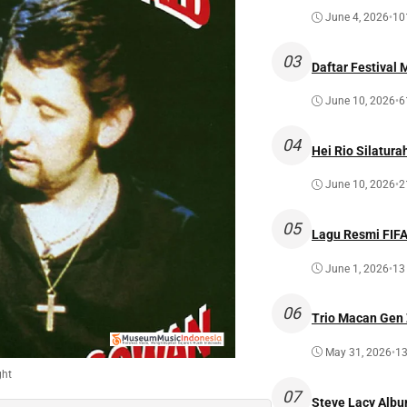
June 4, 2026
•
10
03
Daftar Festival 
June 10, 2026
•
6
04
Hei Rio Silatura
June 10, 2026
•
2
05
Lagu Resmi FIFA 
June 1, 2026
•
13
06
Trio Macan Gen 
May 31, 2026
•
13
ght
07
Steve Lacy Albu