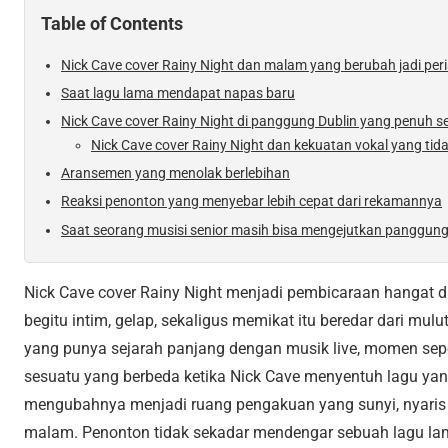
Table of Contents
Nick Cave cover Rainy Night dan malam yang berubah jadi per
Saat lagu lama mendapat napas baru
Nick Cave cover Rainy Night di panggung Dublin yang penuh s
Nick Cave cover Rainy Night dan kekuatan vokal yang tidak
Aransemen yang menolak berlebihan
Reaksi penonton yang menyebar lebih cepat dari rekamannya
Saat seorang musisi senior masih bisa mengejutkan panggun
Nick Cave cover Rainy Night menjadi pembicaraan hangat d
begitu intim, gelap, sekaligus memikat itu beredar dari mulu
yang punya sejarah panjang dengan musik live, momen seper
sesuatu yang berbeda ketika Nick Cave menyentuh lagu yan
mengubahnya menjadi ruang pengakuan yang sunyi, nyaris s
malam. Penonton tidak sekadar mendengar sebuah lagu la