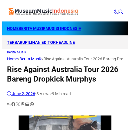
HOME
BERITA MUSIK
MUSISI INDONESIA
TERBARU
PILIHAN EDITOR
HEADLINE
Berita Musik
Home
/
Berita Musik
/
Rise Against Australia Tour 2026 Bareng Dropk
Rise Against Australia Tour 2026
Bareng Dropkick Murphys
June 2, 2026
•
3
Views
•
9 Min read
Facebook
Twitter
Pinterest
Mail
WhatsApp