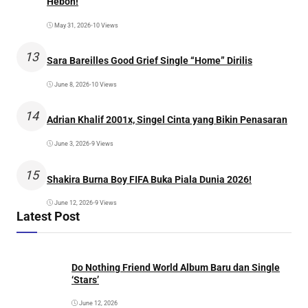
Heboh!
May 31, 2026
•
10 Views
13
Sara Bareilles Good Grief Single “Home” Dirilis
June 8, 2026
•
10 Views
14
Adrian Khalif 2001x, Singel Cinta yang Bikin Penasaran
June 3, 2026
•
9 Views
15
Shakira Burna Boy FIFA Buka Piala Dunia 2026!
June 12, 2026
•
9 Views
Latest Post
Do Nothing Friend World Album Baru dan Single
‘Stars’
June 12, 2026