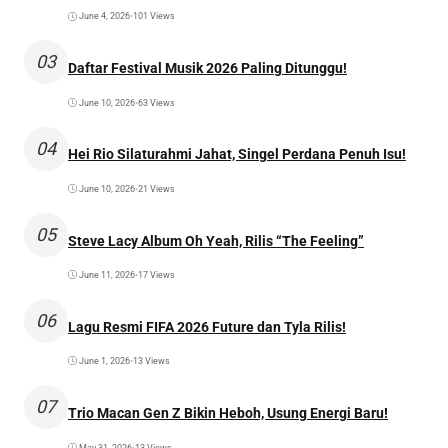
June 4, 2026
•
101 Views
03
Daftar Festival Musik 2026 Paling Ditunggu!
June 10, 2026
•
63 Views
04
Hei Rio Silaturahmi Jahat, Singel Perdana Penuh Isu!
June 10, 2026
•
21 Views
05
Steve Lacy Album Oh Yeah, Rilis “The Feeling”
June 11, 2026
•
17 Views
06
Lagu Resmi FIFA 2026 Future dan Tyla Rilis!
June 1, 2026
•
13 Views
07
Trio Macan Gen Z Bikin Heboh, Usung Energi Baru!
May 31, 2026
•
13 Views