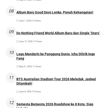
08
Album Baru Good Days Lenka, Penuh Kehangatan!
June 1, 2026
•
12 Views
09
Do Nothing Friend World Album Baru dan Single ‘Stars’
June 12, 2026
•
12 Views
10
Lagu Mandarin ke Panggung Dunia, Icha Dilirik Inge
Fang
May 31, 2026
•
11 Views
11
BTS Australian Stadium Tour 2026 Meledak, Jadwal
Ditambah!
June 8, 2026
•
10 Views
12
Semesta Berpesta 2026 Roadshow ke 8 Kota, Siap