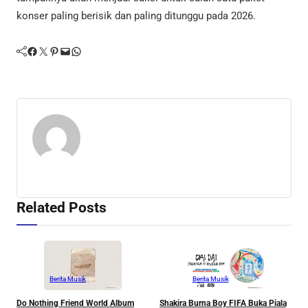
konser paling berisik dan paling ditunggu pada 2026.
Facebook
Twitter
Pinterest
Mail
WhatsApp
Related Posts
Berita Musik
Berita Musik
Do Nothing Friend World Album
Shakira Burna Boy FIFA Buka Piala
R