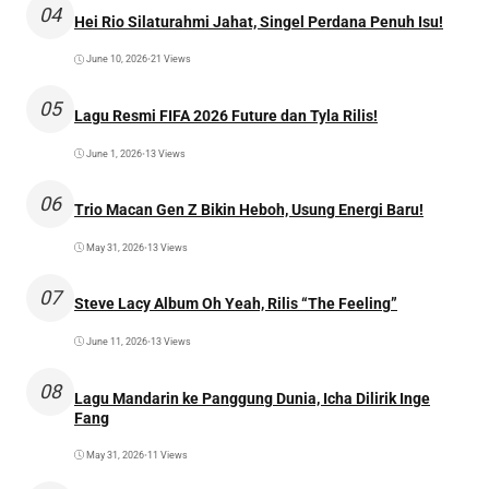
04
Hei Rio Silaturahmi Jahat, Singel Perdana Penuh Isu!
June 10, 2026
•
21 Views
05
Lagu Resmi FIFA 2026 Future dan Tyla Rilis!
June 1, 2026
•
13 Views
06
Trio Macan Gen Z Bikin Heboh, Usung Energi Baru!
May 31, 2026
•
13 Views
07
Steve Lacy Album Oh Yeah, Rilis “The Feeling”
June 11, 2026
•
13 Views
08
Lagu Mandarin ke Panggung Dunia, Icha Dilirik Inge
Fang
May 31, 2026
•
11 Views