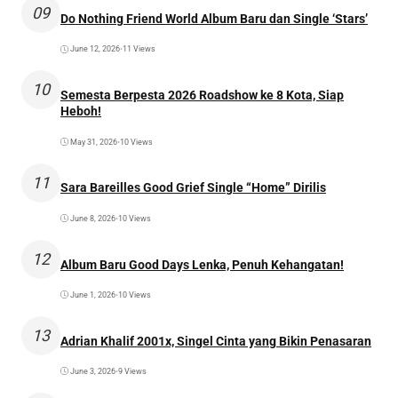
09
Do Nothing Friend World Album Baru dan Single ‘Stars’
June 12, 2026
•
11 Views
10
Semesta Berpesta 2026 Roadshow ke 8 Kota, Siap
Heboh!
May 31, 2026
•
10 Views
11
Sara Bareilles Good Grief Single “Home” Dirilis
June 8, 2026
•
10 Views
12
Album Baru Good Days Lenka, Penuh Kehangatan!
June 1, 2026
•
10 Views
13
Adrian Khalif 2001x, Singel Cinta yang Bikin Penasaran
June 3, 2026
•
9 Views