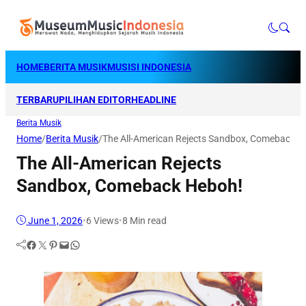
HOME
BERITA MUSIK
MUSISI INDONESIA
TERBARU
PILIHAN EDITOR
HEADLINE
Berita Musik
Home
/
Berita Musik
/
The All-American Rejects Sandbox, Comeback H
The All-American Rejects
Sandbox, Comeback Heboh!
June 1, 2026
•
6
Views
•
8 Min read
Facebook
Twitter
Pinterest
Mail
WhatsApp