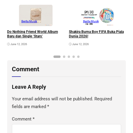
Berita Musik
Berita Musik
Do Nothing Friend World Album
Shakira Burna Boy FIFA Buka Piala
R
Baru dan Single ‘Stars’
Dunia 2026!
F
June 12, 2026
June 12, 2026
Comment
Leave A Reply
Your email address will not be published.
Required
fields are marked
*
Comment
*