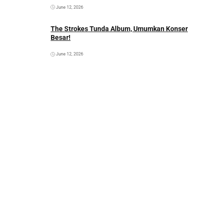
June 12, 2026
The Strokes Tunda Album, Umumkan Konser
Besar!
June 12, 2026