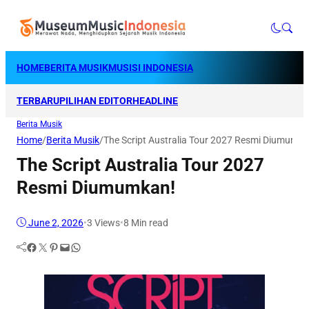
HOME
BERITA MUSIK
MUSISI INDONESIA
TERBARU
PILIHAN EDITOR
HEADLINE
Berita Musik
Home
/
Berita Musik
/
The Script Australia Tour 2027 Resmi Diumumka
The Script Australia Tour 2027
Resmi Diumumkan!
June 2, 2026
•
3
Views
•
8 Min read
Facebook
Twitter
Pinterest
Mail
WhatsApp