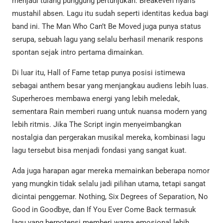
menjadi tulang punggung pertunjukan. Breakeven nyaris
mustahil absen. Lagu itu sudah seperti identitas kedua bagi
band ini. The Man Who Can’t Be Moved juga punya status
serupa, sebuah lagu yang selalu berhasil menarik respons
spontan sejak intro pertama dimainkan.
Di luar itu, Hall of Fame tetap punya posisi istimewa
sebagai anthem besar yang menjangkau audiens lebih luas.
Superheroes membawa energi yang lebih meledak,
sementara Rain memberi ruang untuk nuansa modern yang
lebih ritmis. Jika The Script ingin menyeimbangkan
nostalgia dan pergerakan musikal mereka, kombinasi lagu
lagu tersebut bisa menjadi fondasi yang sangat kuat.
Ada juga harapan agar mereka memainkan beberapa nomor
yang mungkin tidak selalu jadi pilihan utama, tetapi sangat
dicintai penggemar. Nothing, Six Degrees of Separation, No
Good in Goodbye, dan If You Ever Come Back termasuk
lagu yang berpotensi memberi warna emosional lebih