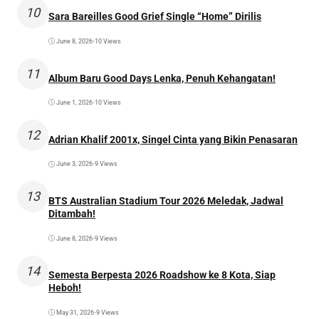
10
Sara Bareilles Good Grief Single “Home” Dirilis
June 8, 2026
•
10 Views
11
Album Baru Good Days Lenka, Penuh Kehangatan!
June 1, 2026
•
10 Views
12
Adrian Khalif 2001x, Singel Cinta yang Bikin Penasaran
June 3, 2026
•
9 Views
13
BTS Australian Stadium Tour 2026 Meledak, Jadwal
Ditambah!
June 8, 2026
•
9 Views
14
Semesta Berpesta 2026 Roadshow ke 8 Kota, Siap
Heboh!
May 31, 2026
•
9 Views