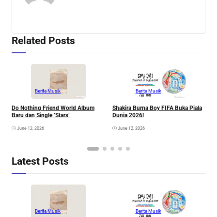
Related Posts
Berita Musik
Berita Musik
Do Nothing Friend World Album
Shakira Burna Boy FIFA Buka Piala
R
Baru dan Single ‘Stars’
Dunia 2026!
F
June 12, 2026
June 12, 2026
Latest Posts
Berita Musik
Berita Musik