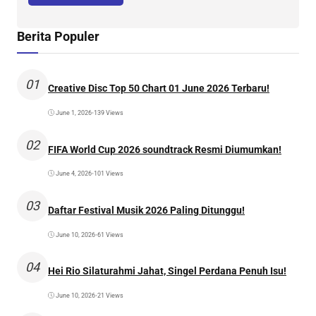
Berita Populer
01
Creative Disc Top 50 Chart 01 June 2026 Terbaru!
June 1, 2026
•
139 Views
02
FIFA World Cup 2026 soundtrack Resmi Diumumkan!
June 4, 2026
•
101 Views
03
Daftar Festival Musik 2026 Paling Ditunggu!
June 10, 2026
•
61 Views
04
Hei Rio Silaturahmi Jahat, Singel Perdana Penuh Isu!
June 10, 2026
•
21 Views