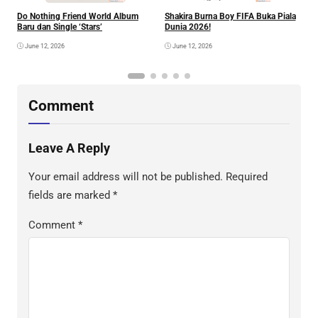
Do Nothing Friend World Album
Shakira Burna Boy FIFA Buka Piala
R
Baru dan Single ‘Stars’
Dunia 2026!
F
June 12, 2026
June 12, 2026
Comment
Leave A Reply
Your email address will not be published.
Required
fields are marked
*
Comment
*