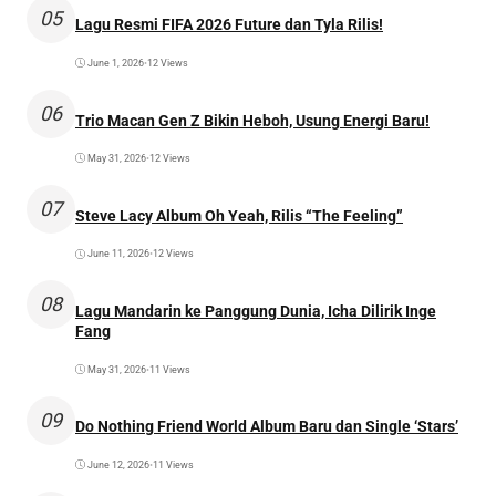
05
Lagu Resmi FIFA 2026 Future dan Tyla Rilis!
June 1, 2026
•
12 Views
06
Trio Macan Gen Z Bikin Heboh, Usung Energi Baru!
May 31, 2026
•
12 Views
07
Steve Lacy Album Oh Yeah, Rilis “The Feeling”
June 11, 2026
•
12 Views
08
Lagu Mandarin ke Panggung Dunia, Icha Dilirik Inge
Fang
May 31, 2026
•
11 Views
09
Do Nothing Friend World Album Baru dan Single ‘Stars’
June 12, 2026
•
11 Views