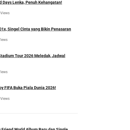
d Days Lenka, Penuh Kehangatan!
 Views
01x, Singel Cinta yang Bikin Penasaran
Views
Stadium Tour 2026 Meledak, Jadwal
Views
oy FIFA Buka Piala Dunia 2026!
 Views
 Friend World Album Baru dan Single