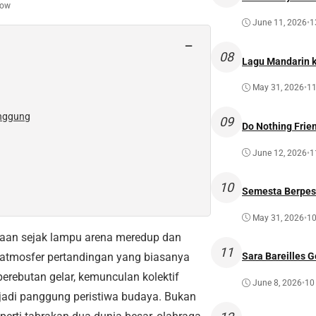
how
June 11, 2026
•
1
−
08
Lagu Mandarin ke
May 31, 2026
•
11
anggung
09
Do Nothing Frien
June 12, 2026
•
1
10
Semesta Berpest
May 31, 2026
•
10
raan sejak lampu arena meredup dan
11
atmosfer pertandingan yang biasanya
Sara Bareilles G
perebutan gelar, kemunculan kolektif
June 8, 2026
•
10
njadi panggung peristiwa budaya. Bukan