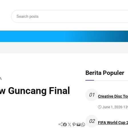
Berita Populer
A
w Guncang Final
01
Creative Disc To
June 1, 2026
•
13
02
FIFA World Cup
Facebook
Twitter
Pinterest
Mail
WhatsApp