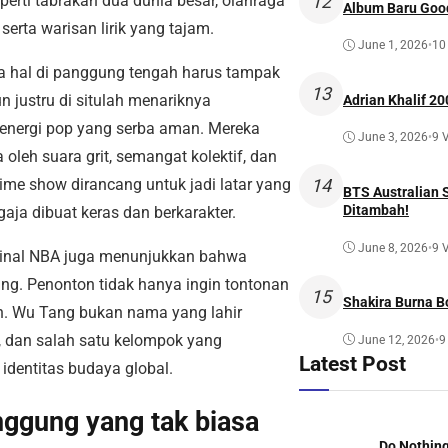
erti tabrakan dua dunia besar, olahraga
12
Album Baru Goo
serta warisan lirik yang tajam.
June 1, 2026
•
10
la hal di panggung tengah harus tampak
13
 justru di situlah menariknya
Adrian Khalif 20
energi pop yang serba aman. Mereka
June 3, 2026
•
9 
leh suara grit, semangat kolektif, dan
time show dirancang untuk jadi latar yang
14
BTS Australian 
Ditambah!
aja dibuat keras dan berkarakter.
June 8, 2026
•
9 
Final NBA juga menunjukkan bahwa
ing. Penonton tidak hanya ingin tontonan
15
Shakira Burna B
h. Wu Tang bukan nama yang lahir
a, dan salah satu kelompok yang
June 12, 2026
•
9
Latest Post
identitas budaya global.
nggung yang tak biasa
Do Nothing