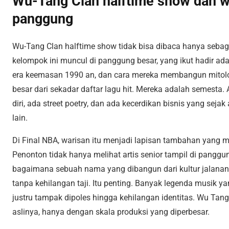
Wu-Tang Clan halftime show dan wa
panggung
Wu-Tang Clan halftime show tidak bisa dibaca hanya sebaga
kelompok ini muncul di panggung besar, yang ikut hadir ada
era keemasan 1990 an, dan cara mereka membangun mitolog
besar dari sekadar daftar lagu hit. Mereka adalah semesta. A
diri, ada street poetry, dan ada kecerdikan bisnis yang sej
lain.
Di Final NBA, warisan itu menjadi lapisan tambahan yang
Penonton tidak hanya melihat artis senior tampil di panggu
bagaimana sebuah nama yang dibangun dari kultur jalanan k
tanpa kehilangan taji. Itu penting. Banyak legenda musik y
justru tampak dipoles hingga kehilangan identitas. Wu Tang
aslinya, hanya dengan skala produksi yang diperbesar.