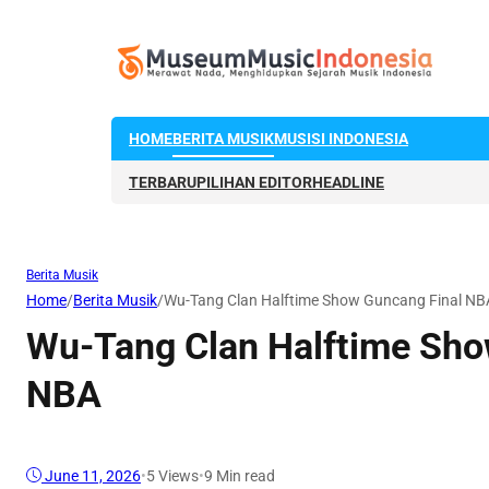
HOME
BERITA MUSIK
MUSISI INDONESIA
TERBARU
PILIHAN EDITOR
HEADLINE
Berita Musik
Home
/
Berita Musik
/
Wu-Tang Clan Halftime Show Guncang Final NB
Wu-Tang Clan Halftime Sho
NBA
June 11, 2026
•
5
Views
•
9 Min read