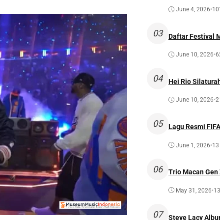
June 4, 2026
•
10
03
Daftar Festival 
June 10, 2026
•
6
04
Hei Rio Silatura
June 10, 2026
•
2
05
Lagu Resmi FIFA 
June 1, 2026
•
13
06
Trio Macan Gen 
May 31, 2026
•
13
07
Steve Lacy Albu