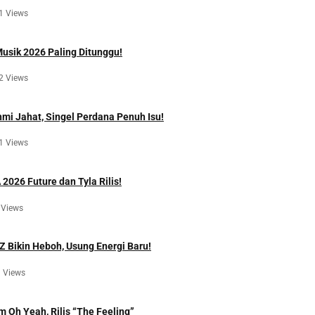
1 Views
Musik 2026 Paling Ditunggu!
2 Views
hmi Jahat, Singel Perdana Penuh Isu!
1 Views
2026 Future dan Tyla Rilis!
 Views
Z Bikin Heboh, Usung Energi Baru!
 Views
m Oh Yeah, Rilis “The Feeling”