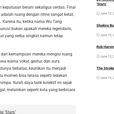
‘Stars’
keputusan berani sekaligus cerdas. Final
June 12, 
i adalah ruang dengan ritme sangat ketat,
a. Karena itu, ketika nama Wu Tang
Shakira Bu
uncul bukan apakah mereka legendaris,
June 12, 
at yang serba singkat namun tetap
Rob Harvey
hat dari kemampuan mereka mengisi ruang
June 12, 
a warna vokal, gestur, dan aura
unya terbatas, keunikan itu menjadi
The Strok
tu momen bisa terasa seperti ledakan
June 12, 
mpa. Itulah daya tarik kolektif ini sejak
gal, melainkan seperti kota yang berbicara
e ‘Stars’