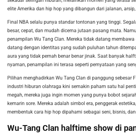
sekadar selingan hiburan, melainkan momen yang terasa sep
elite Amerika dan hip hop yang dibangun dari jalanan, arsip, 
Final NBA selalu punya standar tontonan yang tinggi. Sega
besar, cepat, dan mudah dicerna jutaan pasang mata. Namun
penampilan Wu Tang Clan. Mereka tidak datang membawa 
datang dengan identitas yang sudah puluhan tahun ditempa o
aura yang tidak pernah benar benar jinak. Saat banyak half
nyaman, penampilan ini terasa seperti pernyataan yang seng
Pilihan menghadirkan Wu Tang Clan di panggung sebesar 
industri hiburan olahraga kini semakin paham satu hal pent
megah, mereka juga ingin momen yang punya bobot sejara
kemarin sore. Mereka adalah simbol era, penggerak estetik
membentuk cara hip hop dipahami sebagai seni, bisnis, dan 
Wu-Tang Clan halftime show di pa