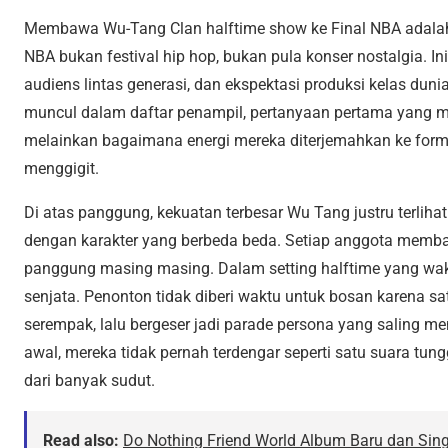
Membawa Wu-Tang Clan halftime show ke Final NBA adalah 
NBA bukan festival hip hop, bukan pula konser nostalgia. In
audiens lintas generasi, dan ekspektasi produksi kelas duni
muncul dalam daftar penampil, pertanyaan pertama yang m
melainkan bagaimana energi mereka diterjemahkan ke form
menggigit.
Di atas panggung, kekuatan terbesar Wu Tang justru terli
dengan karakter yang berbeda beda. Setiap anggota membaw
panggung masing masing. Dalam setting halftime yang wakt
senjata. Penonton tidak diberi waktu untuk bosan karena sa
serempak, lalu bergeser jadi parade persona yang saling meni
awal, mereka tidak pernah terdengar seperti satu suara tung
dari banyak sudut.
Read also:
Do Nothing Friend World Album Baru dan Singl