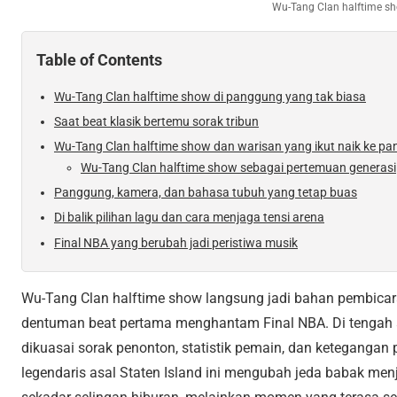
Wu-Tang Clan halftime s
Table of Contents
Wu-Tang Clan halftime show di panggung yang tak biasa
Saat beat klasik bertemu sorak tribun
Wu-Tang Clan halftime show dan warisan yang ikut naik ke p
Wu-Tang Clan halftime show sebagai pertemuan generasi
Panggung, kamera, dan bahasa tubuh yang tetap buas
Di balik pilihan lagu dan cara menjaga tensi arena
Final NBA yang berubah jadi peristiwa musik
Wu-Tang Clan halftime show langsung jadi bahan pembica
dentuman beat pertama menghantam Final NBA. Di tengah 
dikuasai sorak penonton, statistik pemain, dan ketegangan 
legendaris asal Staten Island ini mengubah jeda babak me